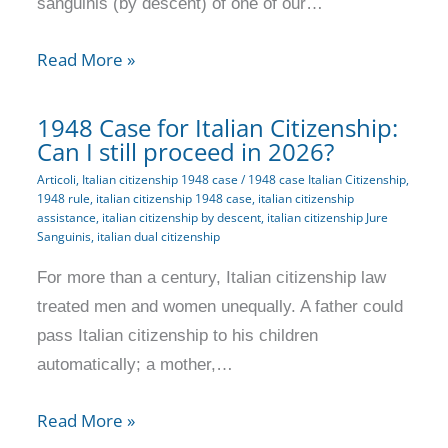
sanguinis (by descent) of one of our…
Read More »
1948 Case for Italian Citizenship:
Can I still proceed in 2026?
Articoli
,
Italian citizenship 1948 case
/
1948 case Italian Citizenship
,
1948 rule
,
italian citizenship 1948 case
,
italian citizenship
assistance
,
italian citizenship by descent
,
italian citizenship Jure
Sanguinis
,
italian dual citizenship
For more than a century, Italian citizenship law
treated men and women unequally. A father could
pass Italian citizenship to his children
automatically; a mother,…
Read More »