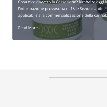
Cosa dice davvero la Cassazione? Rimbalza oggi l
l’informazione provvisoria n. 15 le Sezioni Unite 
applicabile alla commercializzazione della cannabis
Cannabis
Read More »
Light
News:
Cosa
dice
davvero
la
Cassazione