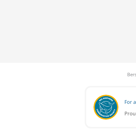
Bers
For a
Prou