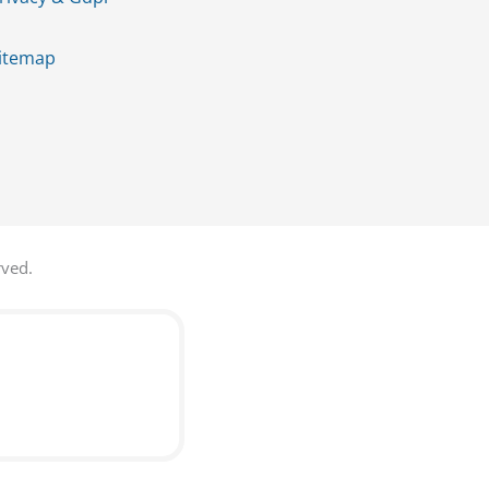
itemap
rved.