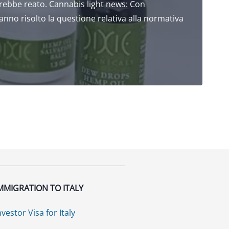
arebbe reato. Cannabis light news: Con
hanno risolto la questione relativa alla normativa
MMIGRATION TO ITALY
nvestor Visa for Italy