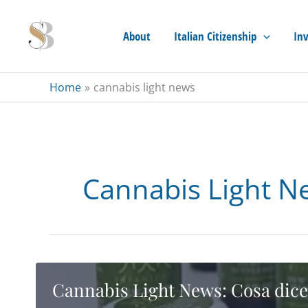
Skip
to
About
Italian Citizenship
Inv
content
Home
cannabis light news
Cannabis Light N
Cannabis Light News: Cosa dice