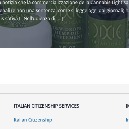
a notizia che la commercializzazione della Cannabis Light s
Penali (e non una sentenza, come si legge oggi dai giornali) 
 sativa L. Nell’udienza di […]
ITALIAN CITIZENSHIP SERVICES
I
Italian Citizenship
I