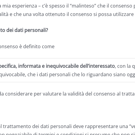
 mia esperienza – c’è spesso il “malinteso” che il consenso 
alità e che una volta ottenuto il consenso si possa utilizzare 
to dei dati personali?
 consenso è definito come
pecifica, informata e inequivocabile dell’interessato
, con la 
quivocabile, che i dati personali che lo riguardano siano og
da considerare per valutare la validità del consenso al trat
al trattamento dei dati personali deve rappresentare una “ver
n negoziabile di termini e condizioni si presume che non si