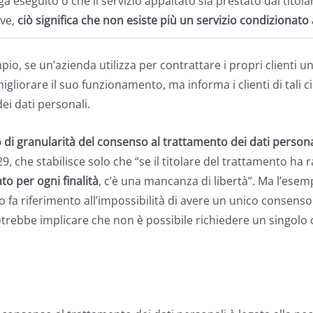
enga eseguito o che il servizio appaltato sia prestato dal tito
ive,
ciò significa che non esiste più un servizio condizionato
io, se un’azienda utilizza per contrattare i propri clienti 
migliorare il suo funzionamento, ma informa i clienti di tali 
ei dati personali.
lo di granularità del consenso al trattamento dei dati persona
, che stabilisce solo che “se il titolare del trattamento ha 
o per ogni finalità
, c’è una mancanza di libertà”. Ma l’esem
o fa riferimento all’impossibilità di avere un unico consenso p
 potrebbe implicare che non è possibile richiedere un singolo 