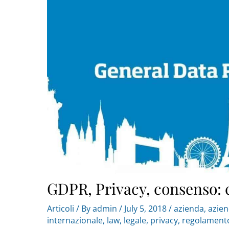
GDPR, Privacy, consenso: 
Articoli
/ By
admin
/
July 5, 2018
/
azienda
,
azie
internazionale
,
law
,
legale
,
privacy
,
regolament