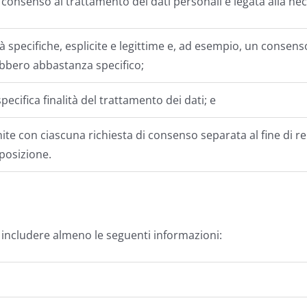
l consenso al trattamento dei dati personali è legata alla nec
tà specifiche, esplicite e legittime e, ad esempio, un consenso
ebbero abbastanza specifico;
ecifica finalità del trattamento dei dati; e
ite con ciascuna richiesta di consenso separata al fine di re
sposizione.
includere almeno le seguenti informazioni: