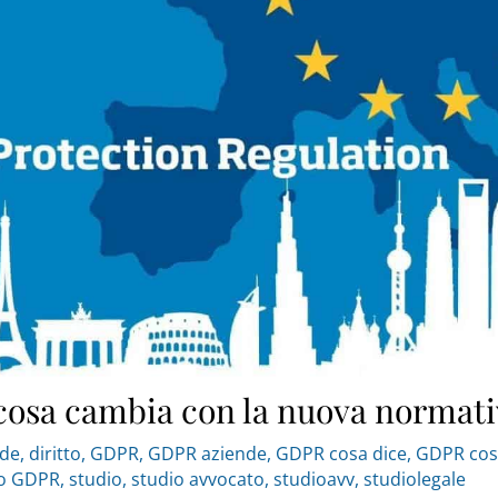
cosa cambia con la nuova normati
nde
,
diritto
,
GDPR
,
GDPR aziende
,
GDPR cosa dice
,
GDPR cos
o GDPR
,
studio
,
studio avvocato
,
studioavv
,
studiolegale